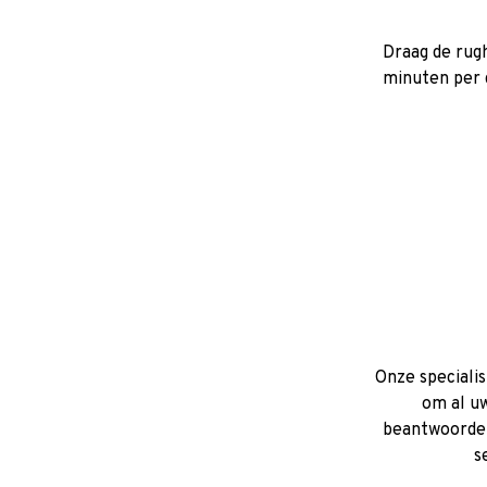
Draag de rug
minuten per d
Onze specialis
om al uw
beantwoorden
s