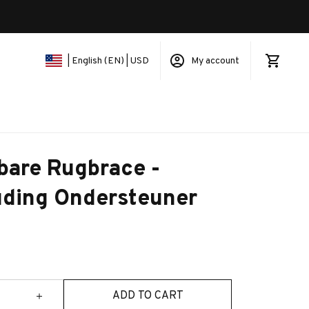
My account
| English (EN) | USD
bare Rugbrace - 
ding Ondersteuner
ADD TO CART