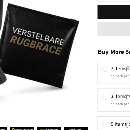
Buy More S
2 items
5
on each pro
3 items
7
on each pro
5 items
1