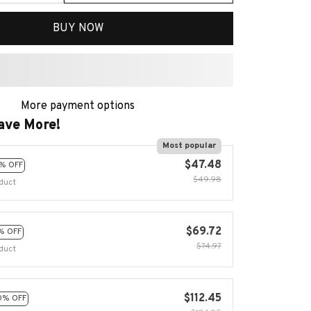
BUY NOW
More payment options
ave More!
Most popular
$47.48
% OFF
$49.98
duct
$69.72
% OFF
$74.97
duct
$112.45
0% OFF