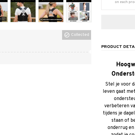
on each pro
Collected
PRODUCT DETA
Hoogwa
Onderst
Stel je voor 
leven gaat me
ondersteu
verbeteren va
tijdens je dage
staan of b
onderrug en 