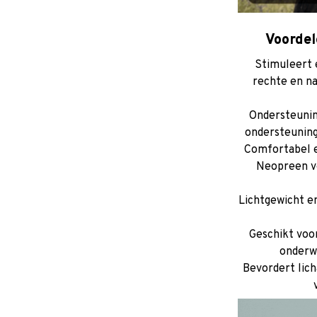
Voordel
Stimuleert 
rechte en nat
Ondersteunin
ondersteuning
Comfortabel 
Neopreen vo
Lichtgewicht e
Geschikt voor
onderwe
Bevordert lic