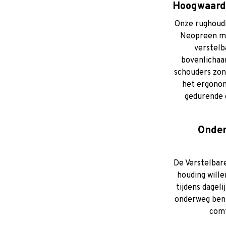
Hoogwaardi
Onze rughoudi
Neopreen me
verstelb
bovenlichaa
schouders zon
het ergonom
gedurende d
Onder
De Verstelbar
houding will
tijdens dageli
onderweg bent
comf